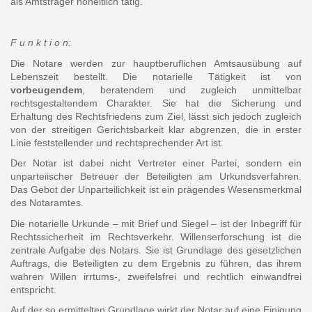
als Amtsträger hoheitlich tätig.
F u n k t i o n:
Die Notare werden zur hauptberuflichen Amtsausübung auf
Lebenszeit bestellt. Die notarielle Tätigkeit ist von
vorbeugendem
, beratendem und zugleich unmittelbar
rechtsgestaltendem Charakter. Sie hat die Sicherung und
Erhaltung des Rechtsfriedens zum Ziel, lässt sich jedoch zugleich
von der streitigen Gerichtsbarkeit klar abgrenzen, die in erster
Linie feststellender und rechtsprechender Art ist.
Der Notar ist dabei nicht Vertreter einer Partei, sondern ein
unparteiischer Betreuer der Beteiligten am Urkundsverfahren.
Das Gebot der Unparteilichkeit ist ein prägendes Wesensmerkmal
des Notaramtes.
Die notarielle Urkunde – mit Brief und Siegel – ist der Inbegriff für
Rechtssicherheit im Rechtsverkehr. Willenserforschung ist die
zentrale Aufgabe des Notars. Sie ist Grundlage des gesetzlichen
Auftrags, die Beteiligten zu dem Ergebnis zu führen, das ihrem
wahren Willen irrtums-, zweifelsfrei und rechtlich einwandfrei
entspricht.
Auf der so ermittelten Grundlage wirkt der Notar auf eine Einigung