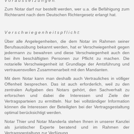
V o r a u s s e t z u n g e n:
Zum Notar darf nur bestellt werden, wer u.a. die Befähigung zum
Richteramt nach dem Deutschen Richtergesetz erlangt hat.
V e r s c h w i e g e n h e i t s p f l i c h t:
Über alle Angelegenheiten, die dem Notar im Rahmen seiner
Berufsausübung bekannt werden, hat er Verschwiegenheit gegen
jedermann zu bewahren und diese Verschwiegenheit auch den
bei ihm beschäftigten Personen zur Pflicht zu machen. Die
notarielle Verschwiegenheit ist Grundlage der Amtsführung und
vertrauensvollen Zusammenarbeit mit den Mandanten.
Mit dem Notar kann man deshalb auch Vertrauliches in völliger
Offenheit besprechen. Das ist auch erforderlich, weil zu den
zentralen Aufgaben des Notars gehört, den Sachverhalt zu
erforschen und dabei die Interessen und Ziele der
Vertragsparteien zu ermitteln. Nur bei vollständiger Information
können die Interessen der Beteiligten bei der Vertragsgestaltung
optimal berücksichtigt werden.
Notar Thier und Notar Manderla stehen Ihnen in unserer Kanzlei
als juristischer Experte beratend und im Rahmen der
Vertragsgestaltung zur Verfügung.